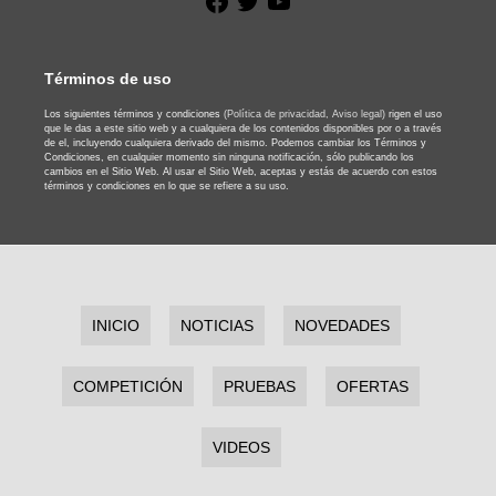
Términos de uso
Los siguientes términos y condiciones
(Política de privacidad,
Aviso legal)
rigen el uso
que le das a este sitio web y a cualquiera de los contenidos disponibles por o a través
de el, incluyendo cualquiera derivado del mismo. Podemos cambiar los Términos y
Condiciones, en cualquier momento sin ninguna notificación, sólo publicando los
cambios en el Sitio Web. Al usar el Sitio Web, aceptas y estás de acuerdo con estos
términos y condiciones en lo que se refiere a su uso.
INICIO
NOTICIAS
NOVEDADES
COMPETICIÓN
PRUEBAS
OFERTAS
VIDEOS