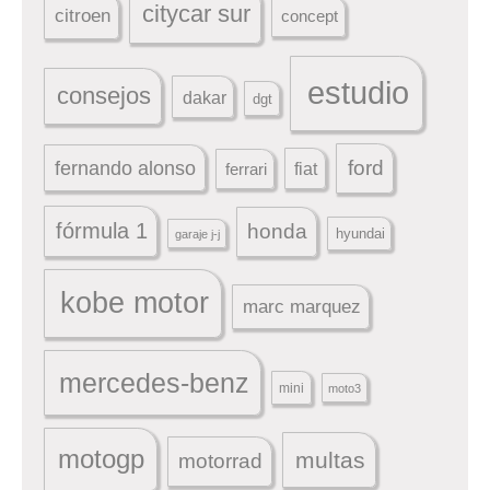
citycar sur
citroen
concept
estudio
consejos
dakar
dgt
ford
fernando alonso
ferrari
fiat
fórmula 1
honda
hyundai
garaje j-j
kobe motor
marc marquez
mercedes-benz
mini
moto3
motogp
multas
motorrad