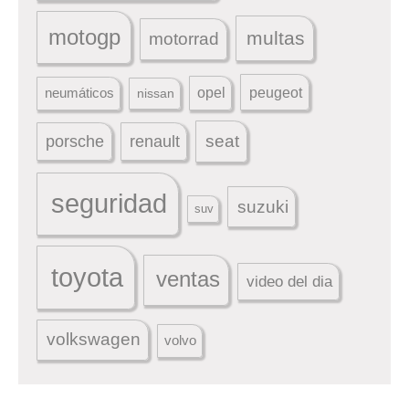
motogp
multas
motorrad
peugeot
neumáticos
opel
nissan
seat
porsche
renault
seguridad
suzuki
suv
toyota
ventas
video del dia
volkswagen
volvo