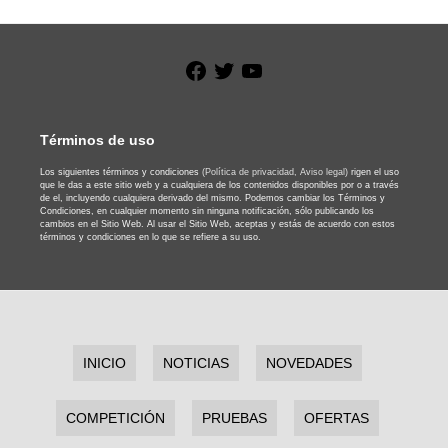
Facebook
Twitter
YouTube
Términos de uso
Los siguientes términos y condiciones
(Política de privacidad,
Aviso legal)
rigen el uso
que le das a este sitio web y a cualquiera de los contenidos disponibles por o a través
de el, incluyendo cualquiera derivado del mismo. Podemos cambiar los Términos y
Condiciones, en cualquier momento sin ninguna notificación, sólo publicando los
cambios en el Sitio Web. Al usar el Sitio Web, aceptas y estás de acuerdo con estos
términos y condiciones en lo que se refiere a su uso.
INICIO
NOTICIAS
NOVEDADES
COMPETICIÓN
PRUEBAS
OFERTAS