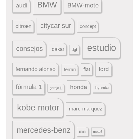
BMW
BMW-moto
audi
citycar sur
citroen
concept
estudio
consejos
dakar
dgt
ford
fernando alonso
ferrari
fiat
fórmula 1
honda
hyundai
garaje j-j
kobe motor
marc marquez
mercedes-benz
mini
moto3