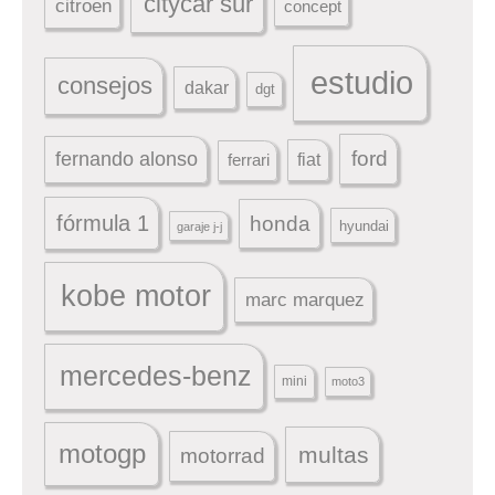
citycar sur
citroen
concept
estudio
consejos
dakar
dgt
ford
fernando alonso
ferrari
fiat
fórmula 1
honda
hyundai
garaje j-j
kobe motor
marc marquez
mercedes-benz
mini
moto3
motogp
multas
motorrad