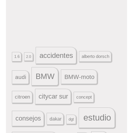
accidentes
alberto dorsch
1.6
2.0
BMW
BMW-moto
audi
citycar sur
citroen
concept
estudio
consejos
dakar
dgt