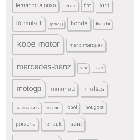
ford
fernando alonso
ferrari
fiat
fórmula 1
honda
hyundai
garaje j-j
kobe motor
marc marquez
mercedes-benz
mini
moto3
motogp
multas
motorrad
peugeot
neumáticos
opel
nissan
seat
porsche
renault