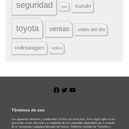
seguridad
suzuki
suv
toyota
ventas
video del dia
volkswagen
volvo
Facebook
Twitter
YouTube
Términos de uso
Los siguientes términos y condiciones
(Política de privacidad,
Aviso legal)
rigen el uso
que le das a este sitio web y a cualquiera de los contenidos disponibles por o a través
de el, incluyendo cualquiera derivado del mismo. Podemos cambiar los Términos y