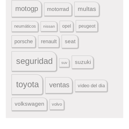
motogp
multas
motorrad
peugeot
neumáticos
opel
nissan
seat
porsche
renault
seguridad
suzuki
suv
toyota
ventas
video del dia
volkswagen
volvo