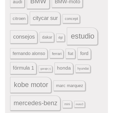
BMW
BMW-moto
audi
citycar sur
citroen
concept
estudio
consejos
dakar
dgt
ford
fernando alonso
ferrari
fiat
fórmula 1
honda
hyundai
garaje j-j
kobe motor
marc marquez
mercedes-benz
mini
moto3