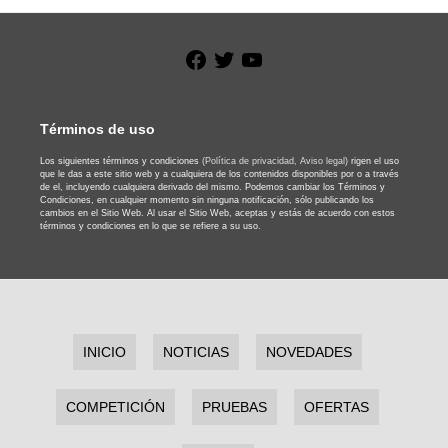
Facebook
Twitter
YouTube
Términos de uso
Los siguientes términos y condiciones
(Política de privacidad,
Aviso legal)
rigen el uso
que le das a este sitio web y a cualquiera de los contenidos disponibles por o a través
de el, incluyendo cualquiera derivado del mismo. Podemos cambiar los Términos y
Condiciones, en cualquier momento sin ninguna notificación, sólo publicando los
cambios en el Sitio Web. Al usar el Sitio Web, aceptas y estás de acuerdo con estos
términos y condiciones en lo que se refiere a su uso.
INICIO
NOTICIAS
NOVEDADES
COMPETICIÓN
PRUEBAS
OFERTAS