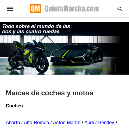
Marcas de coches y motos
Coches:
Abarth
/
Alfa Romeo
/
Aston Martin
/
Audi
/
Bentley
/