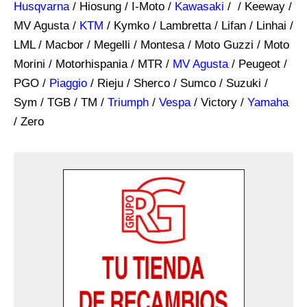
Husqvarna
/ Hiosung / I-Moto /
Kawasaki
/ / Keeway /
MV Agusta /
KTM
/ Kymko / Lambretta / Lifan / Linhai /
LML / Macbor / Megelli / Montesa / Moto Guzzi / Moto
Morini / Motorhispania / MTR /
MV Agusta
/ Peugeot /
PGO /
Piaggio
/ Rieju / Sherco / Sumco / Suzuki /
Sym / TGB / TM /
Triumph
/
Vespa
/ Victory /
Yamaha
/ Zero