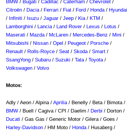
BMW
/
Bugati
/
Cadillac
/
Caterham
/
Chevrolet
/
Citroën
/
Dacia
/
Ferrari
/
Fiat
/
Ford
/
Honda
/
Hyundai
/
Infiniti
/
Isuzu
/
Jaguar
/
Jeep
/
Kia
/
KTM
/
Lamborghini
/
Lancia
/
Land Rover
/
Lexus
/
Lotus
/
Maserati
/
Mazda
/
McLaren
/
Mercedes-Benz
/
Mini
/
Mitsubishi
/
Nissan
/
Opel
/
Peugeot
/
Porsche
/
Renault
/
Rolls-Royce
/
Seat
/
Skoda
/
Smart
/
SsangYong
/
Subaru
/
Suzuki
/
Tata
/
Toyota
/
Volkswagen
/
Volvo
Motos:
Adly / Aeon / Alpina /
Aprilia
/ Benelly / Beta / Bimota /
BMW
/ Buell / Cagiva / CPI / Daelim /
Derbi
/ Dorton /
Ducati
/ Gas Gas / Generic Motor / Gilera / Goes /
Harley-Davidson
/ HM Moto /
Honda
/ Husaberg /