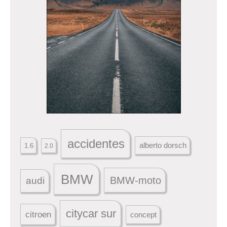
accidentes
alberto dorsch
1.6
2.0
BMW
BMW-moto
audi
citycar sur
citroen
concept