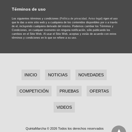
Términos de uso
Los siguientes términos y condiciones
(Política de privacidad,
Aviso legal)
rigen el uso
que le das a este sitio web y a cualquiera de los contenidos disponibles por o a través
de el, incluyendo cualquiera derivado del mismo. Podemos cambiar los Términos y
Condiciones, en cualquier momento sin ninguna notificación, sólo publicando los
cambios en el Sitio Web. Al usar el Sitio Web, aceptas y estás de acuerdo con estos
términos y condiciones en lo que se refiere a su uso.
INICIO
NOTICIAS
NOVEDADES
COMPETICIÓN
PRUEBAS
OFERTAS
VIDEOS
QuintaMarcha © 2026 Todos los derechos reservados