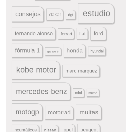
estudio
consejos
dakar
dgt
ford
fernando alonso
ferrari
fiat
fórmula 1
honda
hyundai
garaje j-j
kobe motor
marc marquez
mercedes-benz
mini
moto3
motogp
multas
motorrad
peugeot
neumáticos
opel
nissan