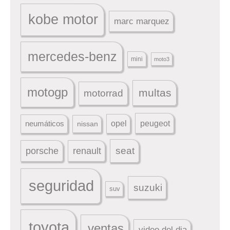
kobe motor
marc marquez
mercedes-benz
mini
moto3
motogp
multas
motorrad
peugeot
neumáticos
opel
nissan
seat
porsche
renault
seguridad
suzuki
suv
toyota
ventas
video del dia