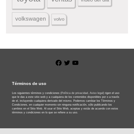
volkswagen
volvo
Facebook
Twitter
YouTube
Términos de uso
Los siguientes términos y condiciones
(Política de privacidad,
Aviso legal)
rigen el uso
que le das a este sitio web y a cualquiera de los contenidos disponibles por o a través
de el, incluyendo cualquiera derivado del mismo. Podemos cambiar los Términos y
Condiciones, en cualquier momento sin ninguna notificación, sólo publicando los
cambios en el Sitio Web. Al usar el Sitio Web, aceptas y estás de acuerdo con estos
términos y condiciones en lo que se refiere a su uso.