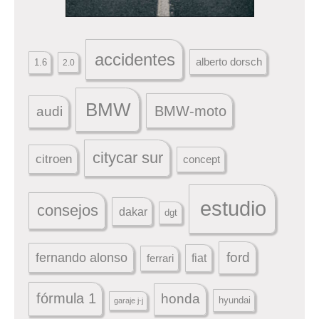
accidentes
alberto dorsch
1.6
2.0
BMW
BMW-moto
audi
citycar sur
citroen
concept
estudio
consejos
dakar
dgt
ford
fernando alonso
ferrari
fiat
fórmula 1
honda
hyundai
garaje j-j