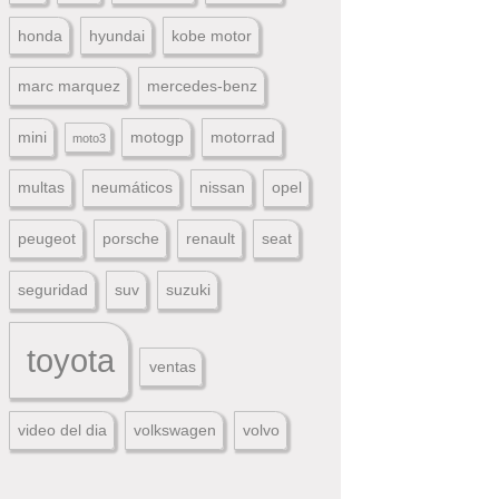
honda
hyundai
kobe motor
marc marquez
mercedes-benz
mini
motogp
motorrad
moto3
multas
neumáticos
nissan
opel
peugeot
porsche
renault
seat
seguridad
suv
suzuki
toyota
ventas
video del dia
volkswagen
volvo