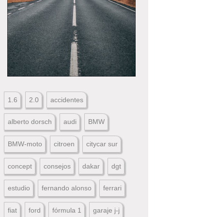
1.6
2.0
accidentes
alberto dorsch
audi
BMW
BMW-moto
citroen
citycar sur
concept
consejos
dakar
dgt
estudio
fernando alonso
ferrari
fiat
ford
fórmula 1
garaje j-j