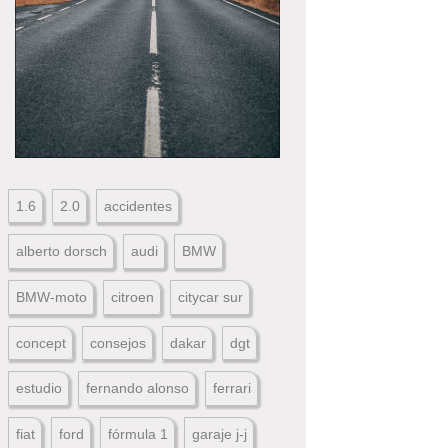
1.6
2.0
accidentes
alberto dorsch
audi
BMW
BMW-moto
citroen
citycar sur
concept
consejos
dakar
dgt
estudio
fernando alonso
ferrari
fiat
ford
fórmula 1
garaje j-j