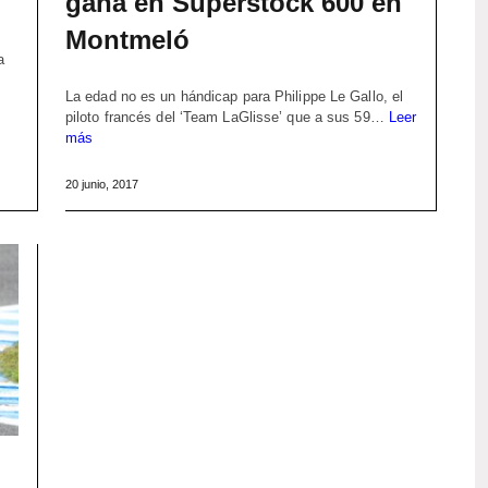
gana en Superstock 600 en
Montmeló
a
k
La edad no es un hándicap para Philippe Le Gallo, el
piloto francés del ‘Team LaGlisse’ que a sus 59…
Leer
más
20 junio, 2017