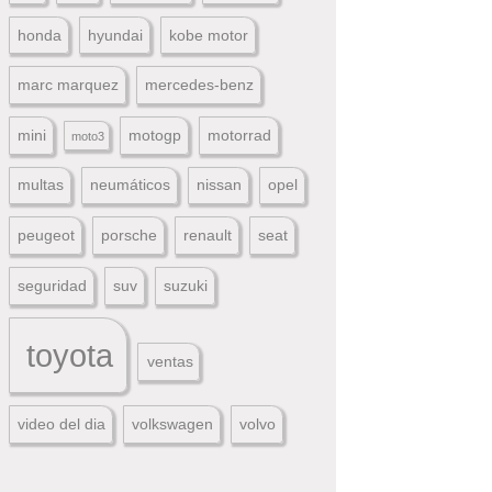
honda
hyundai
kobe motor
marc marquez
mercedes-benz
mini
motogp
motorrad
moto3
multas
neumáticos
nissan
opel
peugeot
porsche
renault
seat
seguridad
suv
suzuki
toyota
ventas
video del dia
volkswagen
volvo