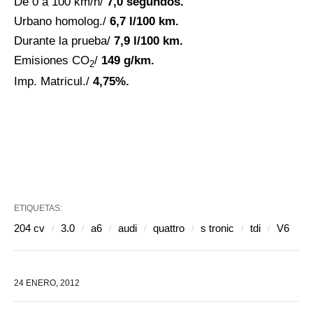
De 0 a 100 km/h/
7,0 segundos.
Urbano homolog./
6,7 l/100 km.
Durante la prueba/
7,9 l/100 km.
Emisiones CO
/
149 g/km.
2
Imp. Matricul./
4,75%.
ETIQUETAS:
204 cv
3.0
a6
audi
quattro
s tronic
tdi
V6
24 ENERO, 2012