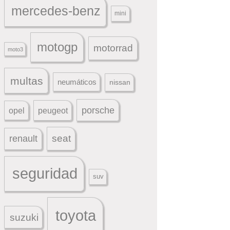
mercedes-benz
mini
motogp
motorrad
moto3
multas
neumáticos
nissan
porsche
peugeot
opel
seat
renault
seguridad
suv
toyota
suzuki