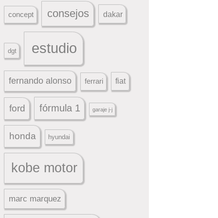
consejos
dakar
concept
estudio
dgt
fernando alonso
ferrari
fiat
fórmula 1
ford
garaje j-j
honda
hyundai
kobe motor
marc marquez