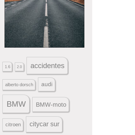
accidentes
1.6
2.0
audi
alberto dorsch
BMW
BMW-moto
citycar sur
citroen