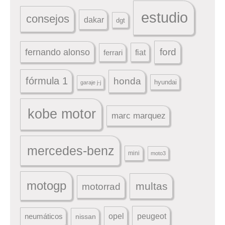
estudio
consejos
dakar
dgt
ford
fernando alonso
ferrari
fiat
fórmula 1
honda
hyundai
garaje j-j
kobe motor
marc marquez
mercedes-benz
mini
moto3
motogp
multas
motorrad
peugeot
neumáticos
opel
nissan