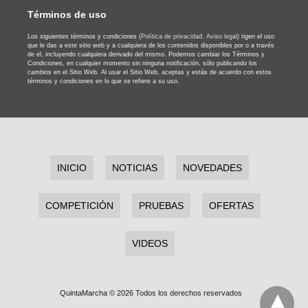
Términos de uso
Los siguientes términos y condiciones
(Política de privacidad,
Aviso legal)
rigen el uso
que le das a este sitio web y a cualquiera de los contenidos disponibles por o a través
de el, incluyendo cualquiera derivado del mismo. Podemos cambiar los Términos y
Condiciones, en cualquier momento sin ninguna notificación, sólo publicando los
cambios en el Sitio Web. Al usar el Sitio Web, aceptas y estás de acuerdo con estos
términos y condiciones en lo que se refiere a su uso.
INICIO
NOTICIAS
NOVEDADES
COMPETICIÓN
PRUEBAS
OFERTAS
VIDEOS
QuintaMarcha © 2026 Todos los derechos reservados