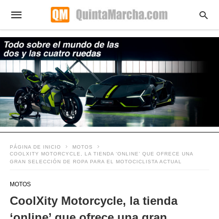
PÁGINA DE INICIO
MOTOS
COOLXITY MOTORCYCLE, LA TIENDA ‘ONLINE’ QUE OFRECE UNA
GRAN SELECCIÓN DE ROPA PARA EL MOTOCICLISTA ACTUAL
MOTOS
CoolXity Motorcycle, la tienda
‘online’ que ofrece una gran