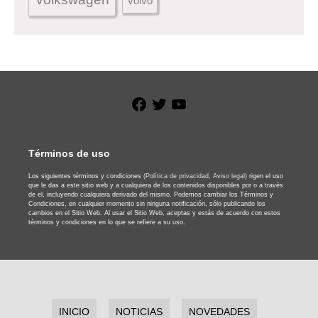
volvo
Facebook
Twitter
YouTube
Términos de uso
Los siguientes términos y condiciones
(Política de privacidad,
Aviso legal)
rigen el uso
que le das a este sitio web y a cualquiera de los contenidos disponibles por o a través
de el, incluyendo cualquiera derivado del mismo. Podemos cambiar los Términos y
Condiciones, en cualquier momento sin ninguna notificación, sólo publicando los
cambios en el Sitio Web. Al usar el Sitio Web, aceptas y estás de acuerdo con estos
términos y condiciones en lo que se refiere a su uso.
INICIO
NOTICIAS
NOVEDADES