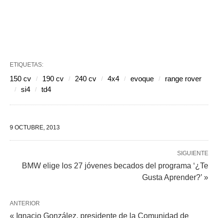
ETIQUETAS:
150 cv
190 cv
240 cv
4x4
evoque
range rover
si4
td4
9 OCTUBRE, 2013
SIGUIENTE
BMW elige los 27 jóvenes becados del programa ‘¿Te
Gusta Aprender?’ »
ANTERIOR
« Ignacio González, presidente de la Comunidad de