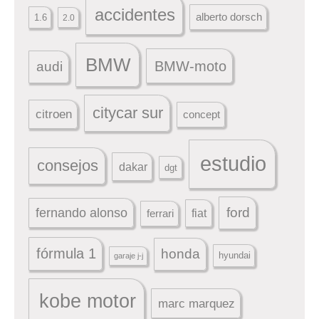
accidentes
alberto dorsch
1.6
2.0
BMW
BMW-moto
audi
citycar sur
citroen
concept
estudio
consejos
dakar
dgt
ford
fernando alonso
ferrari
fiat
fórmula 1
honda
hyundai
garaje j-j
kobe motor
marc marquez