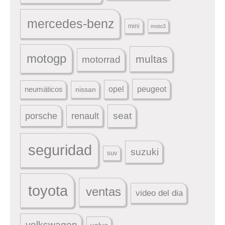
mercedes-benz
mini
moto3
motogp
multas
motorrad
peugeot
neumáticos
opel
nissan
seat
porsche
renault
seguridad
suzuki
suv
toyota
ventas
video del dia
volkswagen