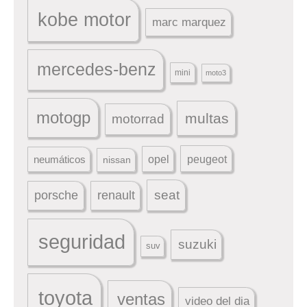
kobe motor
marc marquez
mercedes-benz
mini
moto3
motogp
multas
motorrad
peugeot
neumáticos
opel
nissan
seat
porsche
renault
seguridad
suzuki
suv
toyota
ventas
video del dia