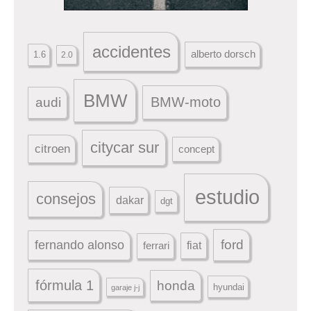
accidentes
alberto dorsch
1.6
2.0
BMW
BMW-moto
audi
citycar sur
citroen
concept
estudio
consejos
dakar
dgt
ford
fernando alonso
ferrari
fiat
fórmula 1
honda
hyundai
garaje j-j