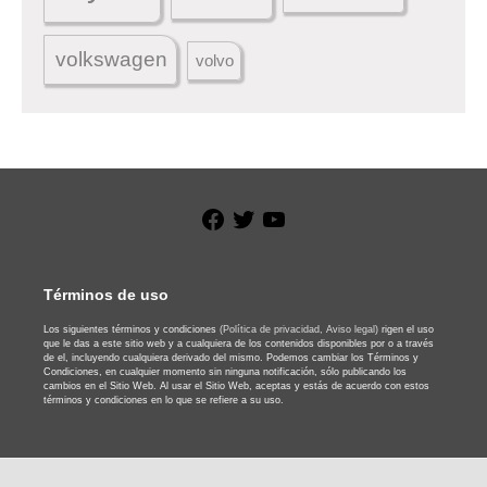
volkswagen
volvo
Facebook
Twitter
YouTube
Términos de uso
Los siguientes términos y condiciones
(Política de privacidad,
Aviso legal)
rigen el uso
que le das a este sitio web y a cualquiera de los contenidos disponibles por o a través
de el, incluyendo cualquiera derivado del mismo. Podemos cambiar los Términos y
Condiciones, en cualquier momento sin ninguna notificación, sólo publicando los
cambios en el Sitio Web. Al usar el Sitio Web, aceptas y estás de acuerdo con estos
términos y condiciones en lo que se refiere a su uso.