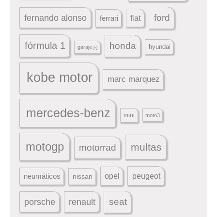
ford
fernando alonso
ferrari
fiat
fórmula 1
honda
hyundai
garaje j-j
kobe motor
marc marquez
mercedes-benz
mini
moto3
motogp
multas
motorrad
peugeot
neumáticos
opel
nissan
seat
porsche
renault