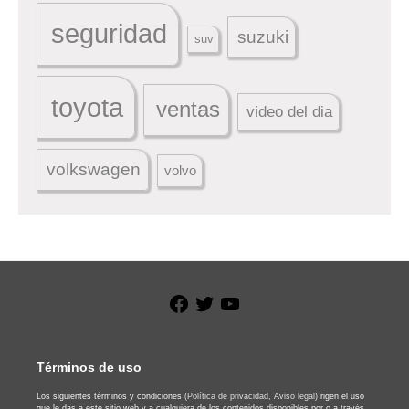
seguridad
suzuki
suv
toyota
ventas
video del dia
volkswagen
volvo
Facebook
Twitter
YouTube
Términos de uso
Los siguientes términos y condiciones
(Política de privacidad,
Aviso legal)
rigen el uso
que le das a este sitio web y a cualquiera de los contenidos disponibles por o a través