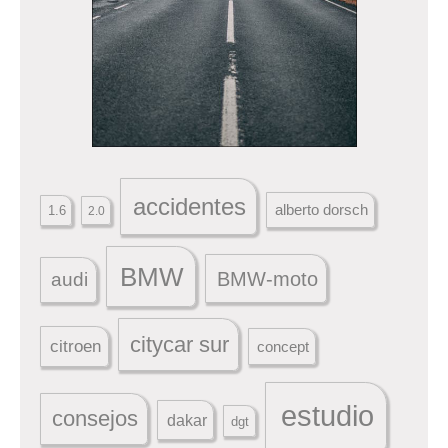
accidentes
alberto dorsch
1.6
2.0
BMW
BMW-moto
audi
citycar sur
citroen
concept
estudio
consejos
dakar
dgt