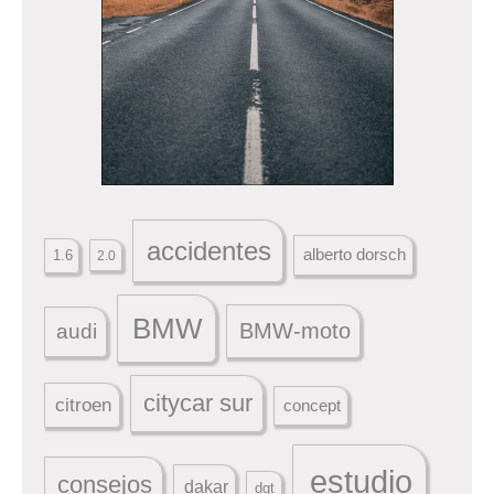
accidentes
alberto dorsch
1.6
2.0
BMW
BMW-moto
audi
citycar sur
citroen
concept
estudio
consejos
dakar
dgt