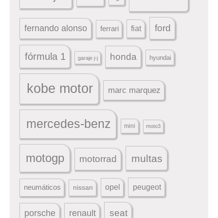
ford
fernando alonso
ferrari
fiat
fórmula 1
honda
hyundai
garaje j-j
kobe motor
marc marquez
mercedes-benz
mini
moto3
motogp
multas
motorrad
peugeot
neumáticos
opel
nissan
seat
porsche
renault