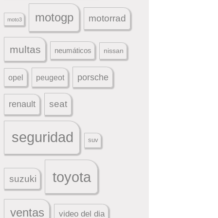
motogp
motorrad
moto3
multas
neumáticos
nissan
porsche
peugeot
opel
seat
renault
seguridad
suv
toyota
suzuki
ventas
video del dia