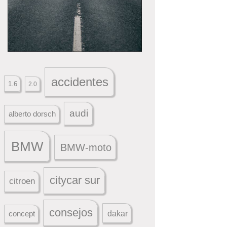
accidentes
1.6
2.0
audi
alberto dorsch
BMW
BMW-moto
citycar sur
citroen
consejos
dakar
concept