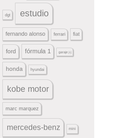
estudio
dgt
fernando alonso
ferrari
fiat
fórmula 1
ford
garaje j-j
honda
hyundai
kobe motor
marc marquez
mercedes-benz
mini