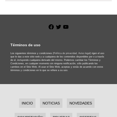
Facebook
Twitter
YouTube
Términos de uso
Los siguientes términos y condiciones
(Política de privacidad,
Aviso legal)
rigen el uso
que le das a este sitio web y a cualquiera de los contenidos disponibles por o a través
de el, incluyendo cualquiera derivado del mismo. Podemos cambiar los Términos y
Condiciones, en cualquier momento sin ninguna notificación, sólo publicando los
cambios en el Sitio Web. Al usar el Sitio Web, aceptas y estás de acuerdo con estos
términos y condiciones en lo que se refiere a su uso.
INICIO
NOTICIAS
NOVEDADES