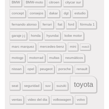
BMW
BMW-moto
citroen
citycar sur
concept
consejos
dakar
dgt
estudio
fernando alonso
ferrari
fiat
ford
fórmula 1
garaje j-j
honda
hyundai
kobe motor
marc marquez
mercedes-benz
mini
moto3
motogp
motorrad
multas
neumáticos
nissan
opel
peugeot
porsche
renault
toyota
seat
seguridad
suv
suzuki
ventas
video del dia
volkswagen
volvo