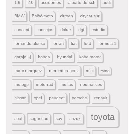
1.6
2.0
accidentes
alberto dorsch
audi
BMW
BMW-moto
citroen
citycar sur
concept
consejos
dakar
dgt
estudio
fernando alonso
ferrari
fiat
ford
fórmula 1
garaje j-j
honda
hyundai
kobe motor
marc marquez
mercedes-benz
mini
moto3
motogp
motorrad
multas
neumáticos
nissan
opel
peugeot
porsche
renault
toyota
seat
seguridad
suv
suzuki