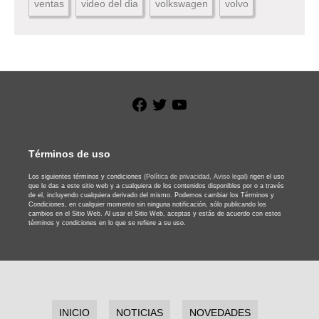
ventas
video del dia
volkswagen
volvo
Facebook
Twitter
YouTube
Términos de uso
Los siguientes términos y condiciones
(Política de privacidad,
Aviso legal)
rigen el uso
que le das a este sitio web y a cualquiera de los contenidos disponibles por o a través
de el, incluyendo cualquiera derivado del mismo. Podemos cambiar los Términos y
Condiciones, en cualquier momento sin ninguna notificación, sólo publicando los
cambios en el Sitio Web. Al usar el Sitio Web, aceptas y estás de acuerdo con estos
términos y condiciones en lo que se refiere a su uso.
INICIO
NOTICIAS
NOVEDADES