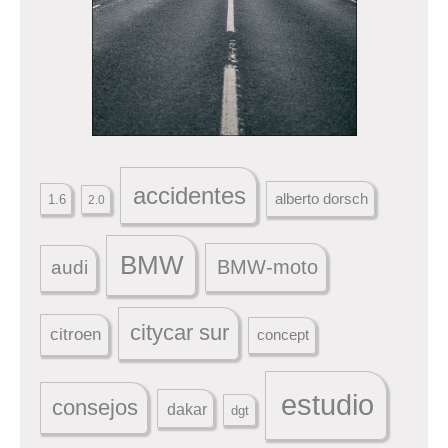
accidentes
alberto dorsch
1.6
2.0
BMW
BMW-moto
audi
citycar sur
citroen
concept
estudio
consejos
dakar
dgt