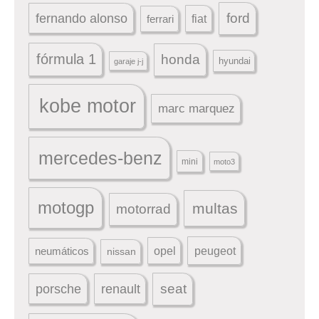
ford
fernando alonso
ferrari
fiat
fórmula 1
honda
hyundai
garaje j-j
kobe motor
marc marquez
mercedes-benz
mini
moto3
motogp
multas
motorrad
peugeot
neumáticos
opel
nissan
seat
porsche
renault