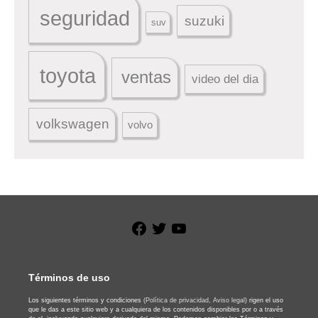
seguridad
suzuki
suv
toyota
ventas
video del dia
volkswagen
volvo
Facebook
Twitter
YouTube
Términos de uso
Los siguientes términos y condiciones
(Política de privacidad,
Aviso legal)
rigen el uso
que le das a este sitio web y a cualquiera de los contenidos disponibles por o a través