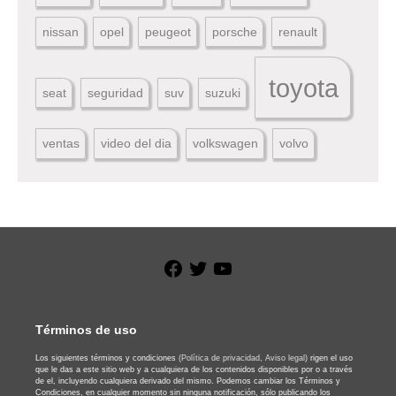
nissan
opel
peugeot
porsche
renault
toyota
seat
seguridad
suv
suzuki
ventas
video del dia
volkswagen
volvo
Facebook
Twitter
YouTube
Términos de uso
Los siguientes términos y condiciones
(Política de privacidad,
Aviso legal)
rigen el uso
que le das a este sitio web y a cualquiera de los contenidos disponibles por o a través
de el, incluyendo cualquiera derivado del mismo. Podemos cambiar los Términos y
Condiciones, en cualquier momento sin ninguna notificación, sólo publicando los