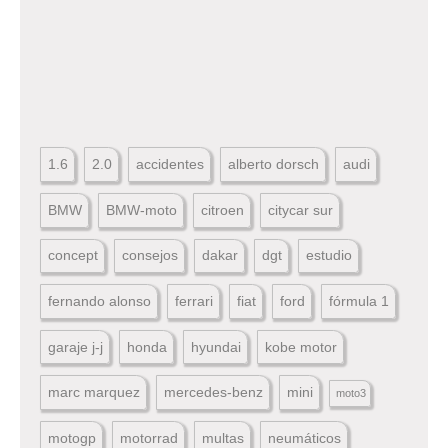
1.6
2.0
accidentes
alberto dorsch
audi
BMW
BMW-moto
citroen
citycar sur
concept
consejos
dakar
dgt
estudio
fernando alonso
ferrari
fiat
ford
fórmula 1
garaje j-j
honda
hyundai
kobe motor
marc marquez
mercedes-benz
mini
moto3
motogp
motorrad
multas
neumáticos