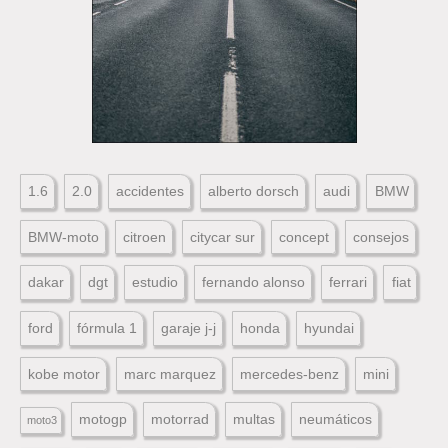
1.6
2.0
accidentes
alberto dorsch
audi
BMW
BMW-moto
citroen
citycar sur
concept
consejos
dakar
dgt
estudio
fernando alonso
ferrari
fiat
ford
fórmula 1
garaje j-j
honda
hyundai
kobe motor
marc marquez
mercedes-benz
mini
motogp
motorrad
multas
neumáticos
moto3