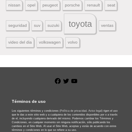
nissan
opel
peugeot
porsche
renault
seat
toyota
seguridad
suv
suzuki
ventas
video del dia
volkswagen
volvo
Facebook
Twitter
YouTube
Términos de uso
Los siguientes términos y condiciones
(Política de privacidad,
Aviso legal)
rigen el uso
que le das a este sitio web y a cualquiera de los contenidos disponibles por o a través
de el, incluyendo cualquiera derivado del mismo. Podemos cambiar los Términos y
Condiciones, en cualquier momento sin ninguna notificación, sólo publicando los
cambios en el Sitio Web. Al usar el Sitio Web, aceptas y estás de acuerdo con estos
términos y condiciones en lo que se refiere a su uso.