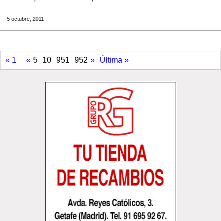
5 octubre, 2011
« 1
«
5
10
951
952
»
Última »