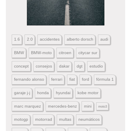
1.6
2.0
accidentes
alberto dorsch
audi
BMW
BMW-moto
citroen
citycar sur
concept
consejos
dakar
dgt
estudio
fernando alonso
ferrari
fiat
ford
fórmula 1
garaje j-j
honda
hyundai
kobe motor
marc marquez
mercedes-benz
mini
moto3
motogp
motorrad
multas
neumáticos