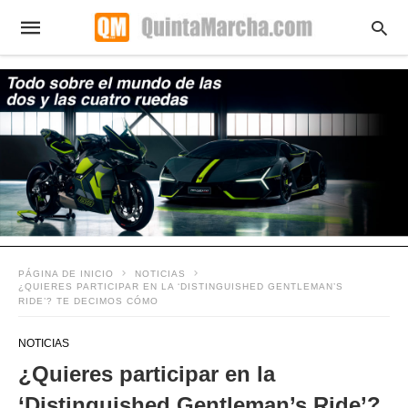
PÁGINA DE INICIO
NOTICIAS
¿QUIERES PARTICIPAR EN LA ‘DISTINGUISHED GENTLEMAN’S
RIDE’? TE DECIMOS CÓMO
NOTICIAS
¿Quieres participar en la
‘Distinguished Gentleman’s Ride’?