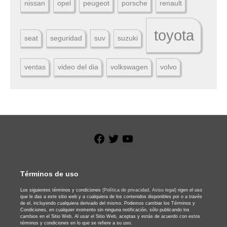
nissan
opel
peugeot
porsche
renault
toyota
seat
seguridad
suv
suzuki
ventas
video del dia
volkswagen
volvo
Facebook
Twitter
YouTube
Términos de uso
Los siguientes términos y condiciones
(Política de privacidad,
Aviso legal)
rigen el uso
que le das a este sitio web y a cualquiera de los contenidos disponibles por o a través
de el, incluyendo cualquiera derivado del mismo. Podemos cambiar los Términos y
Condiciones, en cualquier momento sin ninguna notificación, sólo publicando los
cambios en el Sitio Web. Al usar el Sitio Web, aceptas y estás de acuerdo con estos
términos y condiciones en lo que se refiere a su uso.