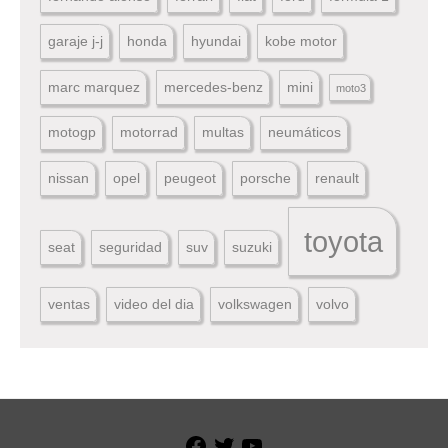
garaje j-j
honda
hyundai
kobe motor
marc marquez
mercedes-benz
mini
moto3
motogp
motorrad
multas
neumáticos
nissan
opel
peugeot
porsche
renault
toyota
seat
seguridad
suv
suzuki
ventas
video del dia
volkswagen
volvo
Facebook
Twitter
YouTube