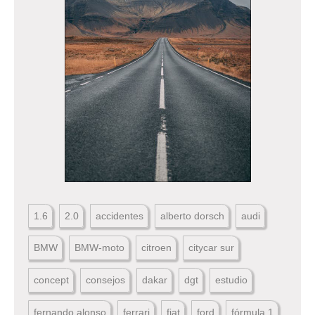
1.6
2.0
accidentes
alberto dorsch
audi
BMW
BMW-moto
citroen
citycar sur
concept
consejos
dakar
dgt
estudio
fernando alonso
ferrari
fiat
ford
fórmula 1