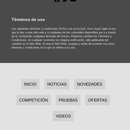
Términos de uso
Los siguientes términos y condiciones
(Política de privacidad,
Aviso legal)
rigen el uso
que le das a este sitio web y a cualquiera de los contenidos disponibles por o a través
de el, incluyendo cualquiera derivado del mismo. Podemos cambiar los Términos y
Condiciones, en cualquier momento sin ninguna notificación, sólo publicando los
cambios en el Sitio Web. Al usar el Sitio Web, aceptas y estás de acuerdo con estos
términos y condiciones en lo que se refiere a su uso.
INICIO
NOTICIAS
NOVEDADES
COMPETICIÓN
PRUEBAS
OFERTAS
VIDEOS