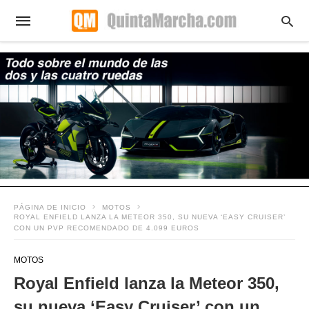
PÁGINA DE INICIO
MOTOS
ROYAL ENFIELD LANZA LA METEOR 350, SU NUEVA ‘EASY CRUISER’
CON UN PVP RECOMENDADO DE 4.099 EUROS
MOTOS
Royal Enfield lanza la Meteor 350,
su nueva ‘Easy Cruiser’ con un