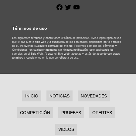
Facebook
Twitter
YouTube
Términos de uso
Los siguientes términos y condiciones
(Política de privacidad,
Aviso legal)
rigen el uso
que le das a este sitio web y a cualquiera de los contenidos disponibles por o a través
de el, incluyendo cualquiera derivado del mismo. Podemos cambiar los Términos y
Condiciones, en cualquier momento sin ninguna notificación, sólo publicando los
cambios en el Sitio Web. Al usar el Sitio Web, aceptas y estás de acuerdo con estos
términos y condiciones en lo que se refiere a su uso.
INICIO
NOTICIAS
NOVEDADES
COMPETICIÓN
PRUEBAS
OFERTAS
VIDEOS