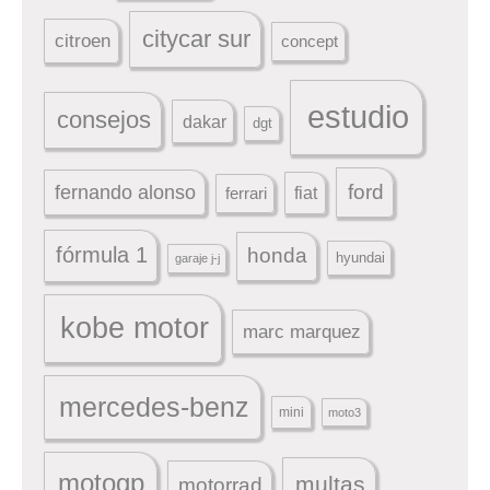
citycar sur
citroen
concept
estudio
consejos
dakar
dgt
ford
fernando alonso
ferrari
fiat
fórmula 1
honda
hyundai
garaje j-j
kobe motor
marc marquez
mercedes-benz
mini
moto3
motogp
multas
motorrad