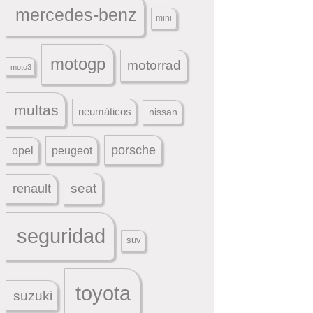
mercedes-benz
mini
motogp
motorrad
moto3
multas
neumáticos
nissan
porsche
peugeot
opel
seat
renault
seguridad
suv
toyota
suzuki