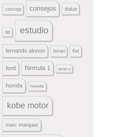
consejos
dakar
concept
estudio
dgt
fernando alonso
ferrari
fiat
fórmula 1
ford
garaje j-j
honda
hyundai
kobe motor
marc marquez