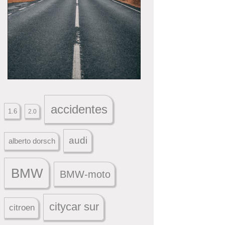
accidentes
1.6
2.0
audi
alberto dorsch
BMW
BMW-moto
citycar sur
citroen