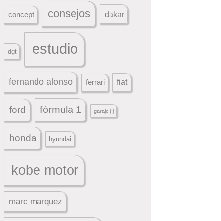
consejos
dakar
concept
estudio
dgt
fernando alonso
ferrari
fiat
fórmula 1
ford
garaje j-j
honda
hyundai
kobe motor
marc marquez