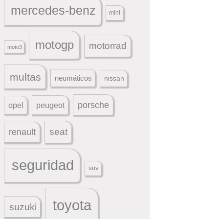
mercedes-benz
mini
motogp
motorrad
moto3
multas
neumáticos
nissan
porsche
peugeot
opel
seat
renault
seguridad
suv
toyota
suzuki