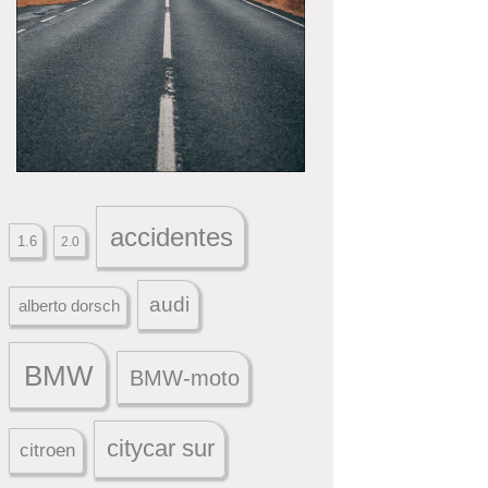
accidentes
1.6
2.0
audi
alberto dorsch
BMW
BMW-moto
citycar sur
citroen