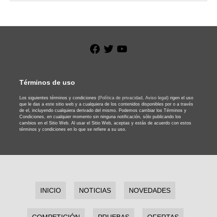
Facebook
Twitter
YouTube
Términos de uso
Los siguientes términos y condiciones
(Política de privacidad,
Aviso legal)
rigen el uso
que le das a este sitio web y a cualquiera de los contenidos disponibles por o a través
de el, incluyendo cualquiera derivado del mismo. Podemos cambiar los Términos y
Condiciones, en cualquier momento sin ninguna notificación, sólo publicando los
cambios en el Sitio Web. Al usar el Sitio Web, aceptas y estás de acuerdo con estos
términos y condiciones en lo que se refiere a su uso.
INICIO
NOTICIAS
NOVEDADES