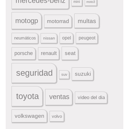
mercedes-benz
mini
moto3
motogp
multas
motorrad
peugeot
neumáticos
opel
nissan
seat
porsche
renault
seguridad
suzuki
suv
toyota
ventas
video del dia
volkswagen
volvo