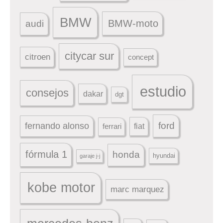
BMW
BMW-moto
audi
citycar sur
citroen
concept
estudio
consejos
dakar
dgt
ford
fernando alonso
ferrari
fiat
fórmula 1
honda
hyundai
garaje j-j
kobe motor
marc marquez