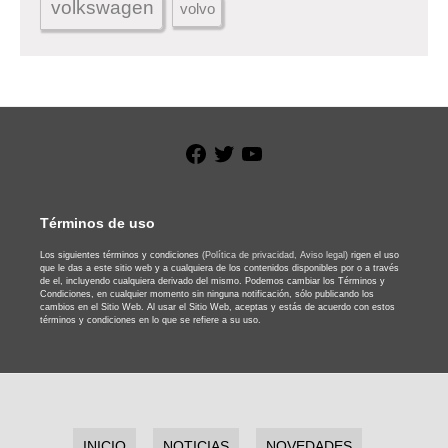
volkswagen
volvo
Facebook
Twitter
YouTube
Términos de uso
Los siguientes términos y condiciones
(Política de privacidad,
Aviso legal)
rigen el uso
que le das a este sitio web y a cualquiera de los contenidos disponibles por o a través
de el, incluyendo cualquiera derivado del mismo. Podemos cambiar los Términos y
Condiciones, en cualquier momento sin ninguna notificación, sólo publicando los
cambios en el Sitio Web. Al usar el Sitio Web, aceptas y estás de acuerdo con estos
términos y condiciones en lo que se refiere a su uso.
INICIO
NOTICIAS
NOVEDADES