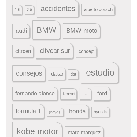
accidentes
alberto dorsch
1.6
2.0
BMW
BMW-moto
audi
citycar sur
citroen
concept
estudio
consejos
dakar
dgt
ford
fernando alonso
ferrari
fiat
fórmula 1
honda
hyundai
garaje j-j
kobe motor
marc marquez