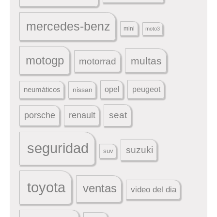
mercedes-benz
mini
moto3
motogp
multas
motorrad
peugeot
neumáticos
opel
nissan
seat
porsche
renault
seguridad
suzuki
suv
toyota
ventas
video del dia