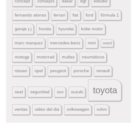
concept
consejos
dakar
dgt
estudio
fernando alonso
ferrari
fiat
ford
fórmula 1
garaje j-j
honda
hyundai
kobe motor
marc marquez
mercedes-benz
mini
moto3
motogp
motorrad
multas
neumáticos
nissan
opel
peugeot
porsche
renault
toyota
seat
seguridad
suv
suzuki
ventas
video del dia
volkswagen
volvo