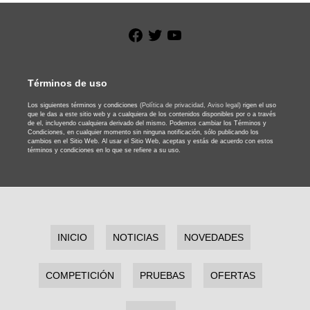
Facebook
Twitter
YouTube
Términos de uso
Los siguientes términos y condiciones
(Política de privacidad,
Aviso legal)
rigen el uso
que le das a este sitio web y a cualquiera de los contenidos disponibles por o a través
de el, incluyendo cualquiera derivado del mismo. Podemos cambiar los Términos y
Condiciones, en cualquier momento sin ninguna notificación, sólo publicando los
cambios en el Sitio Web. Al usar el Sitio Web, aceptas y estás de acuerdo con estos
términos y condiciones en lo que se refiere a su uso.
INICIO
NOTICIAS
NOVEDADES
COMPETICIÓN
PRUEBAS
OFERTAS