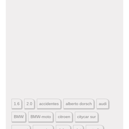
1.6
2.0
accidentes
alberto dorsch
audi
BMW
BMW-moto
citroen
citycar sur