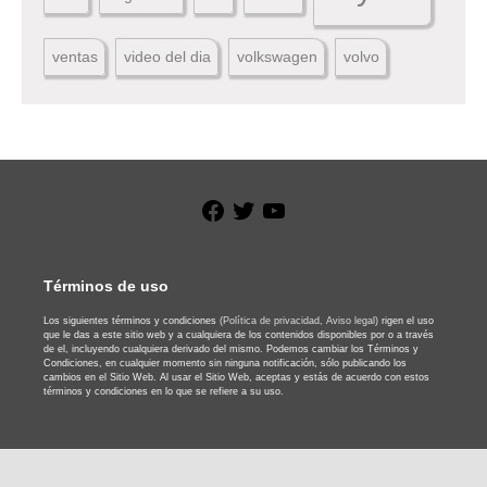
ventas
video del dia
volkswagen
volvo
Facebook
Twitter
YouTube
Términos de uso
Los siguientes términos y condiciones
(Política de privacidad,
Aviso legal)
rigen el uso
que le das a este sitio web y a cualquiera de los contenidos disponibles por o a través
de el, incluyendo cualquiera derivado del mismo. Podemos cambiar los Términos y
Condiciones, en cualquier momento sin ninguna notificación, sólo publicando los
cambios en el Sitio Web. Al usar el Sitio Web, aceptas y estás de acuerdo con estos
términos y condiciones en lo que se refiere a su uso.