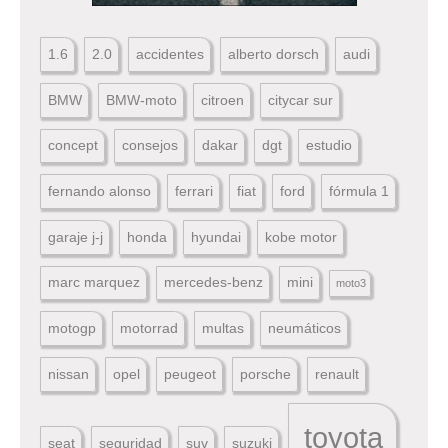
1.6
2.0
accidentes
alberto dorsch
audi
BMW
BMW-moto
citroen
citycar sur
concept
consejos
dakar
dgt
estudio
fernando alonso
ferrari
fiat
ford
fórmula 1
garaje j-j
honda
hyundai
kobe motor
marc marquez
mercedes-benz
mini
moto3
motogp
motorrad
multas
neumáticos
nissan
opel
peugeot
porsche
renault
toyota
seat
seguridad
suv
suzuki