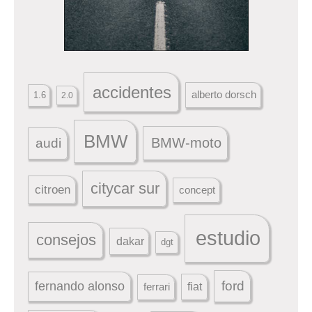
accidentes
alberto dorsch
1.6
2.0
BMW
BMW-moto
audi
citycar sur
citroen
concept
estudio
consejos
dakar
dgt
ford
fernando alonso
ferrari
fiat