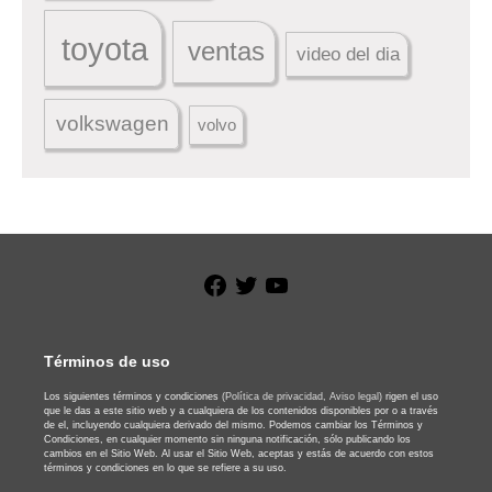
toyota
ventas
video del dia
volkswagen
volvo
Facebook
Twitter
YouTube
Términos de uso
Los siguientes términos y condiciones
(Política de privacidad,
Aviso legal)
rigen el uso
que le das a este sitio web y a cualquiera de los contenidos disponibles por o a través
de el, incluyendo cualquiera derivado del mismo. Podemos cambiar los Términos y
Condiciones, en cualquier momento sin ninguna notificación, sólo publicando los
cambios en el Sitio Web. Al usar el Sitio Web, aceptas y estás de acuerdo con estos
términos y condiciones en lo que se refiere a su uso.