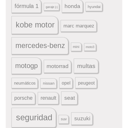
fórmula 1
honda
hyundai
garaje j-j
kobe motor
marc marquez
mercedes-benz
mini
moto3
motogp
multas
motorrad
peugeot
neumáticos
opel
nissan
seat
porsche
renault
seguridad
suzuki
suv