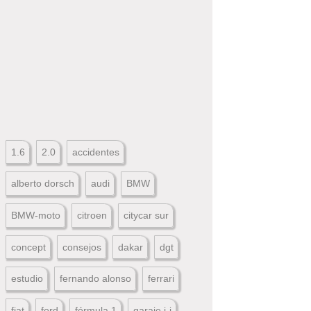
1.6
2.0
accidentes
alberto dorsch
audi
BMW
BMW-moto
citroen
citycar sur
concept
consejos
dakar
dgt
estudio
fernando alonso
ferrari
fiat
ford
fórmula 1
garaje j-j