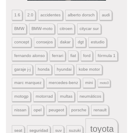
1.6
2.0
accidentes
alberto dorsch
audi
BMW
BMW-moto
citroen
citycar sur
concept
consejos
dakar
dgt
estudio
fernando alonso
ferrari
fiat
ford
fórmula 1
garaje j-j
honda
hyundai
kobe motor
marc marquez
mercedes-benz
mini
moto3
motogp
motorrad
multas
neumáticos
nissan
opel
peugeot
porsche
renault
toyota
seat
seguridad
suv
suzuki