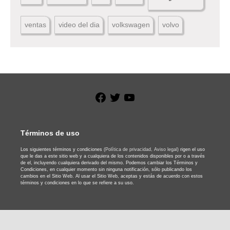
ventas
video del dia
volkswagen
volvo
Facebook
Twitter
YouTube
Términos de uso
Los siguientes términos y condiciones
(Política de privacidad,
Aviso legal)
rigen el uso
que le das a este sitio web y a cualquiera de los contenidos disponibles por o a través
de el, incluyendo cualquiera derivado del mismo. Podemos cambiar los Términos y
Condiciones, en cualquier momento sin ninguna notificación, sólo publicando los
cambios en el Sitio Web. Al usar el Sitio Web, aceptas y estás de acuerdo con estos
términos y condiciones en lo que se refiere a su uso.