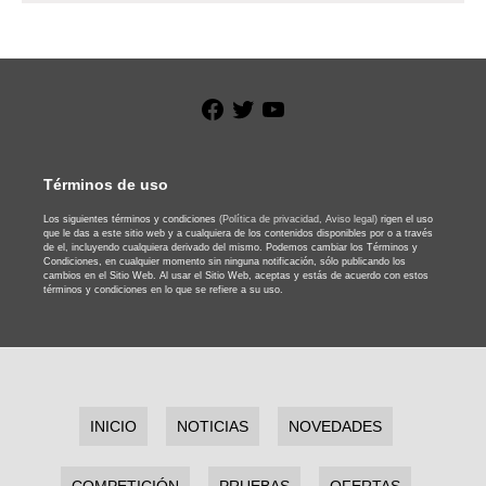
Facebook
Twitter
YouTube
Términos de uso
Los siguientes términos y condiciones
(Política de privacidad,
Aviso legal)
rigen el uso
que le das a este sitio web y a cualquiera de los contenidos disponibles por o a través
de el, incluyendo cualquiera derivado del mismo. Podemos cambiar los Términos y
Condiciones, en cualquier momento sin ninguna notificación, sólo publicando los
cambios en el Sitio Web. Al usar el Sitio Web, aceptas y estás de acuerdo con estos
términos y condiciones en lo que se refiere a su uso.
INICIO
NOTICIAS
NOVEDADES