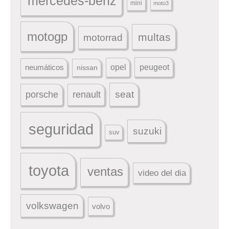
mercedes-benz
mini
moto3
motogp
multas
motorrad
peugeot
neumáticos
opel
nissan
seat
porsche
renault
seguridad
suzuki
suv
toyota
ventas
video del dia
volkswagen
volvo