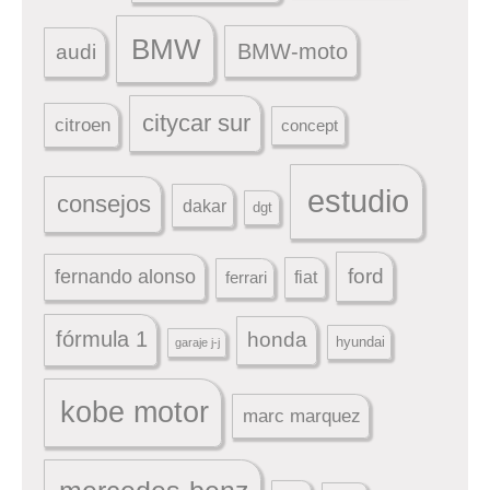
BMW
BMW-moto
audi
citycar sur
citroen
concept
estudio
consejos
dakar
dgt
ford
fernando alonso
ferrari
fiat
fórmula 1
honda
hyundai
garaje j-j
kobe motor
marc marquez