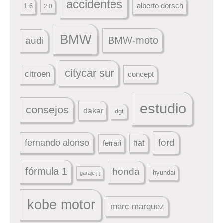
accidentes
alberto dorsch
1.6
2.0
BMW
BMW-moto
audi
citycar sur
citroen
concept
estudio
consejos
dakar
dgt
ford
fernando alonso
ferrari
fiat
fórmula 1
honda
hyundai
garaje j-j
kobe motor
marc marquez