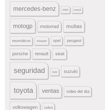
mercedes-benz
mini
moto3
motogp
multas
motorrad
peugeot
neumáticos
opel
nissan
seat
porsche
renault
seguridad
suzuki
suv
toyota
ventas
video del dia
volkswagen
volvo