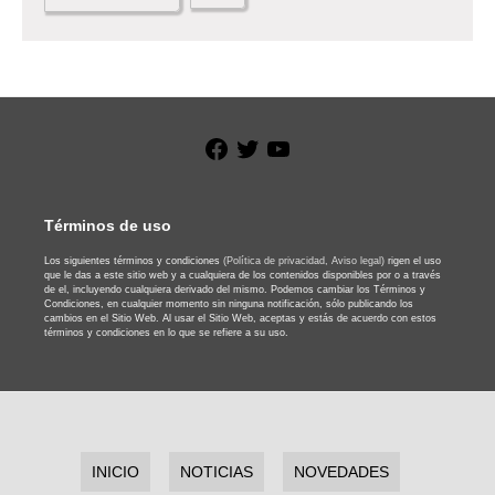
Facebook
Twitter
YouTube
Términos de uso
Los siguientes términos y condiciones
(Política de privacidad,
Aviso legal)
rigen el uso
que le das a este sitio web y a cualquiera de los contenidos disponibles por o a través
de el, incluyendo cualquiera derivado del mismo. Podemos cambiar los Términos y
Condiciones, en cualquier momento sin ninguna notificación, sólo publicando los
cambios en el Sitio Web. Al usar el Sitio Web, aceptas y estás de acuerdo con estos
términos y condiciones en lo que se refiere a su uso.
INICIO
NOTICIAS
NOVEDADES