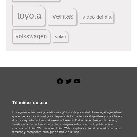
toyota
ventas
video del dia
volkswagen
volvo
Facebook
Twitter
YouTube
Términos de uso
Los siguientes términos y condiciones
(Política de privacidad,
Aviso legal)
rigen el uso
que le das a este sitio web y a cualquiera de los contenidos disponibles por o a través
de el, incluyendo cualquiera derivado del mismo. Podemos cambiar los Términos y
Condiciones, en cualquier momento sin ninguna notificación, sólo publicando los
cambios en el Sitio Web. Al usar el Sitio Web, aceptas y estás de acuerdo con estos
términos y condiciones en lo que se refiere a su uso.