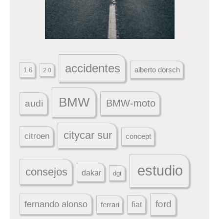
accidentes
alberto dorsch
1.6
2.0
BMW
BMW-moto
audi
citycar sur
citroen
concept
estudio
consejos
dakar
dgt
ford
fernando alonso
ferrari
fiat