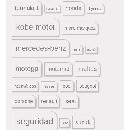
fórmula 1
honda
hyundai
garaje j-j
kobe motor
marc marquez
mercedes-benz
mini
moto3
motogp
multas
motorrad
peugeot
neumáticos
opel
nissan
seat
porsche
renault
seguridad
suzuki
suv