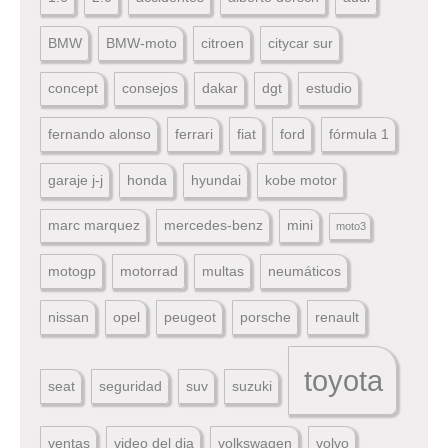
BMW
BMW-moto
citroen
citycar sur
concept
consejos
dakar
dgt
estudio
fernando alonso
ferrari
fiat
ford
fórmula 1
garaje j-j
honda
hyundai
kobe motor
marc marquez
mercedes-benz
mini
moto3
motogp
motorrad
multas
neumáticos
nissan
opel
peugeot
porsche
renault
toyota
seat
seguridad
suv
suzuki
ventas
video del dia
volkswagen
volvo