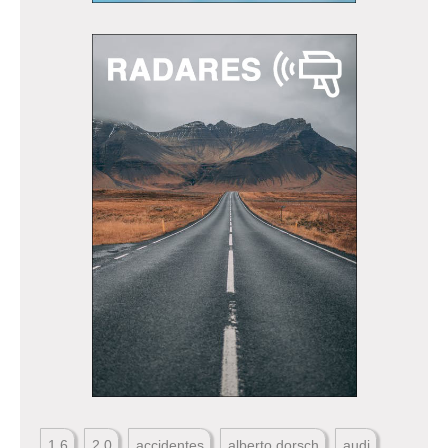
1.6
2.0
accidentes
alberto dorsch
audi