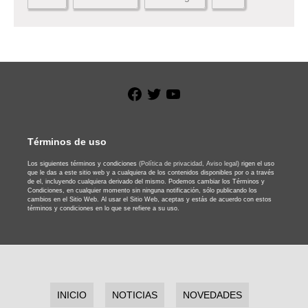
Facebook
Twitter
YouTube
Términos de uso
Los siguientes términos y condiciones
(Política de privacidad,
Aviso legal)
rigen el uso
que le das a este sitio web y a cualquiera de los contenidos disponibles por o a través
de el, incluyendo cualquiera derivado del mismo. Podemos cambiar los Términos y
Condiciones, en cualquier momento sin ninguna notificación, sólo publicando los
cambios en el Sitio Web. Al usar el Sitio Web, aceptas y estás de acuerdo con estos
términos y condiciones en lo que se refiere a su uso.
INICIO
NOTICIAS
NOVEDADES