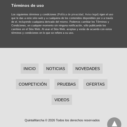
Términos de uso
Los siguientes términos y condiciones
(Política de privacidad,
Aviso legal)
rigen el uso
que le das a este sitio web y a cualquiera de los contenidos disponibles por o a través
de el, incluyendo cualquiera derivado del mismo. Podemos cambiar los Términos y
Condiciones, en cualquier momento sin ninguna notificación, sólo publicando los
cambios en el Sitio Web. Al usar el Sitio Web, aceptas y estás de acuerdo con estos
términos y condiciones en lo que se refiere a su uso.
INICIO
NOTICIAS
NOVEDADES
COMPETICIÓN
PRUEBAS
OFERTAS
VIDEOS
QuintaMarcha © 2026 Todos los derechos reservados