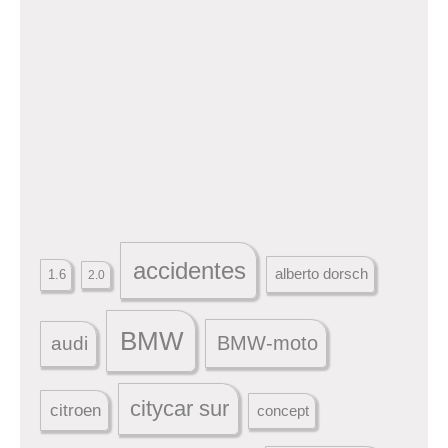
accidentes
alberto dorsch
1.6
2.0
BMW
BMW-moto
audi
citycar sur
citroen
concept