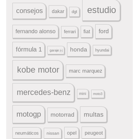
estudio
consejos
dakar
dgt
ford
fernando alonso
ferrari
fiat
fórmula 1
honda
hyundai
garaje j-j
kobe motor
marc marquez
mercedes-benz
mini
moto3
motogp
multas
motorrad
peugeot
neumáticos
opel
nissan