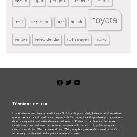
nissan
opel
peugeot
porsche
renault
toyota
seat
seguridad
suv
suzuki
ventas
video del dia
volkswagen
volvo
Facebook
Twitter
YouTube
Términos de uso
Los siguientes términos y condiciones
(Política de privacidad,
Aviso legal)
rigen el uso
que le das a este sitio web y a cualquiera de los contenidos disponibles por o a través
de el, incluyendo cualquiera derivado del mismo. Podemos cambiar los Términos y
Condiciones, en cualquier momento sin ninguna notificación, sólo publicando los
cambios en el Sitio Web. Al usar el Sitio Web, aceptas y estás de acuerdo con estos
términos y condiciones en lo que se refiere a su uso.