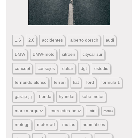
1.6
2.0
accidentes
alberto dorsch
audi
BMW
BMW-moto
citroen
citycar sur
concept
consejos
dakar
dgt
estudio
fernando alonso
ferrari
fiat
ford
fórmula 1
garaje j-j
honda
hyundai
kobe motor
marc marquez
mercedes-benz
mini
moto3
motogp
motorrad
multas
neumáticos