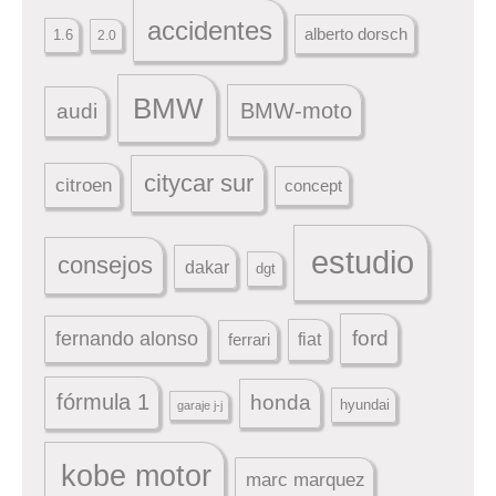
accidentes
alberto dorsch
1.6
2.0
BMW
BMW-moto
audi
citycar sur
citroen
concept
estudio
consejos
dakar
dgt
ford
fernando alonso
ferrari
fiat
fórmula 1
honda
hyundai
garaje j-j
kobe motor
marc marquez