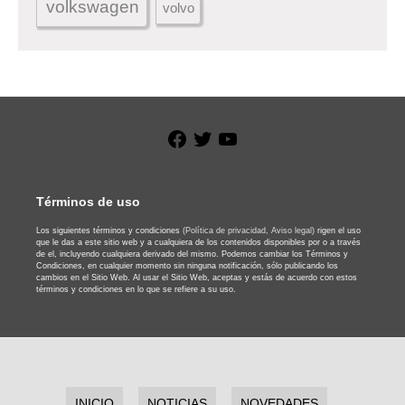
volkswagen
volvo
Facebook
Twitter
YouTube
Términos de uso
Los siguientes términos y condiciones
(Política de privacidad,
Aviso legal)
rigen el uso
que le das a este sitio web y a cualquiera de los contenidos disponibles por o a través
de el, incluyendo cualquiera derivado del mismo. Podemos cambiar los Términos y
Condiciones, en cualquier momento sin ninguna notificación, sólo publicando los
cambios en el Sitio Web. Al usar el Sitio Web, aceptas y estás de acuerdo con estos
términos y condiciones en lo que se refiere a su uso.
INICIO
NOTICIAS
NOVEDADES