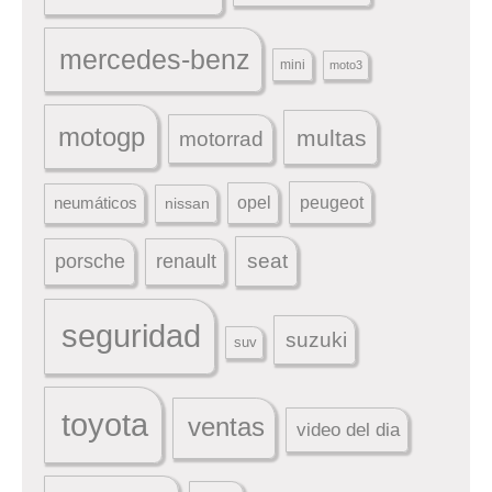
mercedes-benz
mini
moto3
motogp
multas
motorrad
peugeot
neumáticos
opel
nissan
seat
porsche
renault
seguridad
suzuki
suv
toyota
ventas
video del dia