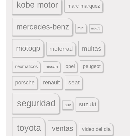
kobe motor
marc marquez
mercedes-benz
mini
moto3
motogp
multas
motorrad
peugeot
neumáticos
opel
nissan
seat
porsche
renault
seguridad
suzuki
suv
toyota
ventas
video del dia