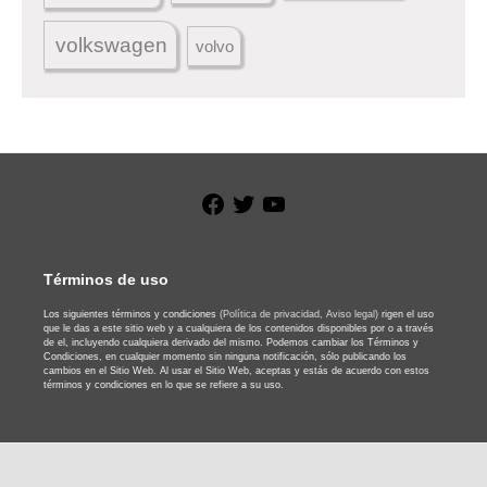
volkswagen
volvo
Facebook
Twitter
YouTube
Términos de uso
Los siguientes términos y condiciones
(Política de privacidad,
Aviso legal)
rigen el uso
que le das a este sitio web y a cualquiera de los contenidos disponibles por o a través
de el, incluyendo cualquiera derivado del mismo. Podemos cambiar los Términos y
Condiciones, en cualquier momento sin ninguna notificación, sólo publicando los
cambios en el Sitio Web. Al usar el Sitio Web, aceptas y estás de acuerdo con estos
términos y condiciones en lo que se refiere a su uso.