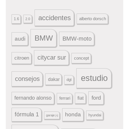
accidentes
alberto dorsch
1.6
2.0
BMW
BMW-moto
audi
citycar sur
citroen
concept
estudio
consejos
dakar
dgt
ford
fernando alonso
ferrari
fiat
fórmula 1
honda
hyundai
garaje j-j