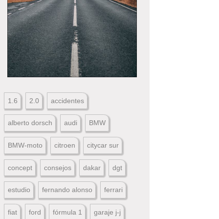
1.6
2.0
accidentes
alberto dorsch
audi
BMW
BMW-moto
citroen
citycar sur
concept
consejos
dakar
dgt
estudio
fernando alonso
ferrari
fiat
ford
fórmula 1
garaje j-j