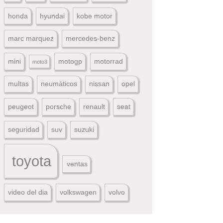
honda
hyundai
kobe motor
marc marquez
mercedes-benz
mini
motogp
motorrad
moto3
multas
neumáticos
nissan
opel
peugeot
porsche
renault
seat
seguridad
suv
suzuki
toyota
ventas
video del dia
volkswagen
volvo