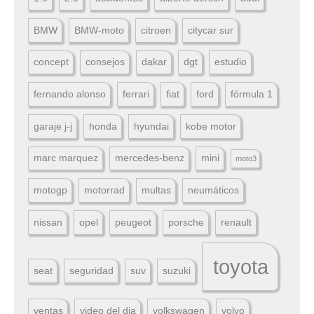
BMW
BMW-moto
citroen
citycar sur
concept
consejos
dakar
dgt
estudio
fernando alonso
ferrari
fiat
ford
fórmula 1
garaje j-j
honda
hyundai
kobe motor
marc marquez
mercedes-benz
mini
moto3
motogp
motorrad
multas
neumáticos
nissan
opel
peugeot
porsche
renault
toyota
seat
seguridad
suv
suzuki
ventas
video del dia
volkswagen
volvo