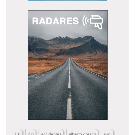
1.6
2.0
accidentes
alberto dorsch
audi