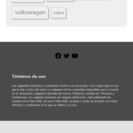
volkswagen
volvo
Facebook
Twitter
YouTube
Términos de uso
Los siguientes términos y condiciones
(Política de privacidad,
Aviso legal)
rigen el uso
que le das a este sitio web y a cualquiera de los contenidos disponibles por o a través
de el, incluyendo cualquiera derivado del mismo. Podemos cambiar los Términos y
Condiciones, en cualquier momento sin ninguna notificación, sólo publicando los
cambios en el Sitio Web. Al usar el Sitio Web, aceptas y estás de acuerdo con estos
términos y condiciones en lo que se refiere a su uso.