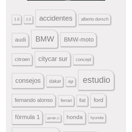
accidentes
alberto dorsch
1.6
2.0
BMW
BMW-moto
audi
citycar sur
citroen
concept
estudio
consejos
dakar
dgt
ford
fernando alonso
ferrari
fiat
fórmula 1
honda
hyundai
garaje j-j