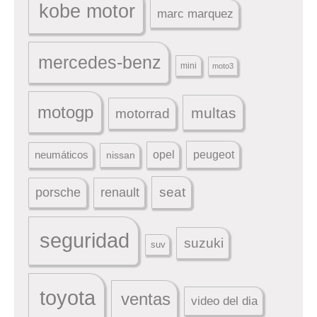
kobe motor
marc marquez
mercedes-benz
mini
moto3
motogp
multas
motorrad
peugeot
neumáticos
opel
nissan
seat
porsche
renault
seguridad
suzuki
suv
toyota
ventas
video del dia