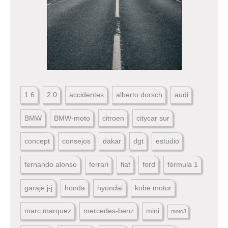
1.6
2.0
accidentes
alberto dorsch
audi
BMW
BMW-moto
citroen
citycar sur
concept
consejos
dakar
dgt
estudio
fernando alonso
ferrari
fiat
ford
fórmula 1
garaje j-j
honda
hyundai
kobe motor
marc marquez
mercedes-benz
mini
moto3