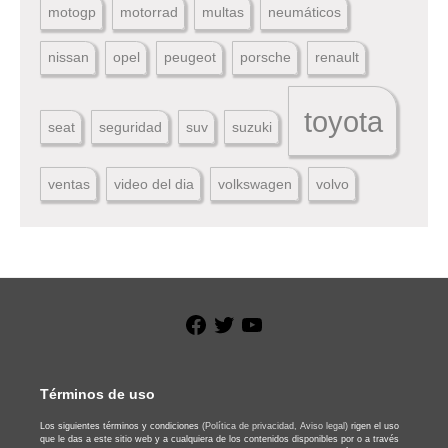
motogp
motorrad
multas
neumáticos
nissan
opel
peugeot
porsche
renault
toyota
seat
seguridad
suv
suzuki
ventas
video del dia
volkswagen
volvo
Facebook
Twitter
YouTube
Términos de uso
Los siguientes términos y condiciones
(Política de privacidad,
Aviso legal)
rigen el uso
que le das a este sitio web y a cualquiera de los contenidos disponibles por o a través