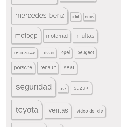
mercedes-benz
mini
moto3
motogp
multas
motorrad
peugeot
neumáticos
opel
nissan
seat
porsche
renault
seguridad
suzuki
suv
toyota
ventas
video del dia