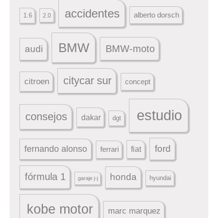
accidentes
alberto dorsch
1.6
2.0
BMW
BMW-moto
audi
citycar sur
citroen
concept
estudio
consejos
dakar
dgt
ford
fernando alonso
ferrari
fiat
fórmula 1
honda
hyundai
garaje j-j
kobe motor
marc marquez