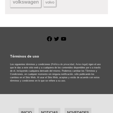
volkswagen
volvo
Facebook
Twitter
YouTube
Términos de uso
Los siguientes términos y condiciones
(Política de privacidad,
Aviso legal)
rigen el uso
que le das a este sitio web y a cualquiera de los contenidos disponibles por o a través
de el, incluyendo cualquiera derivado del mismo. Podemos cambiar los Términos y
Condiciones, en cualquier momento sin ninguna notificación, sólo publicando los
cambios en el Sitio Web. Al usar el Sitio Web, aceptas y estás de acuerdo con estos
términos y condiciones en lo que se refiere a su uso.
INICIO
NOTICIAS
NOVEDADES