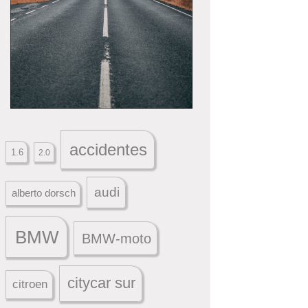
accidentes
1.6
2.0
audi
alberto dorsch
BMW
BMW-moto
citycar sur
citroen