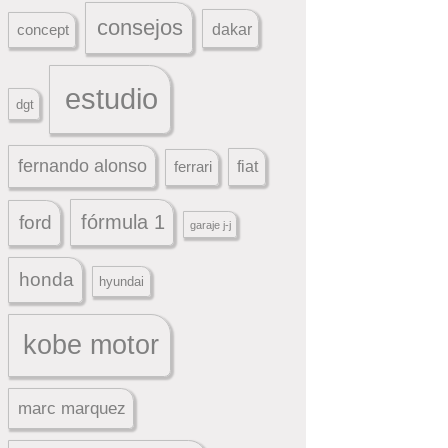
consejos
dakar
concept
estudio
dgt
fernando alonso
ferrari
fiat
fórmula 1
ford
garaje j-j
honda
hyundai
kobe motor
marc marquez