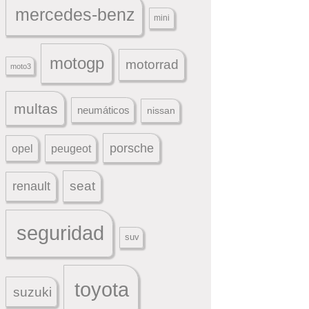
mercedes-benz
mini
motogp
motorrad
moto3
multas
neumáticos
nissan
porsche
peugeot
opel
seat
renault
seguridad
suv
toyota
suzuki