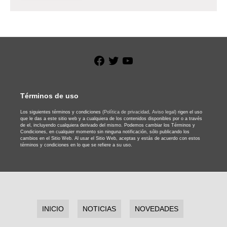
Facebook
Twitter
YouTube
Términos de uso
Los siguientes términos y condiciones
(Política de privacidad,
Aviso legal)
rigen el uso
que le das a este sitio web y a cualquiera de los contenidos disponibles por o a través
de el, incluyendo cualquiera derivado del mismo. Podemos cambiar los Términos y
Condiciones, en cualquier momento sin ninguna notificación, sólo publicando los
cambios en el Sitio Web. Al usar el Sitio Web, aceptas y estás de acuerdo con estos
términos y condiciones en lo que se refiere a su uso.
INICIO
NOTICIAS
NOVEDADES