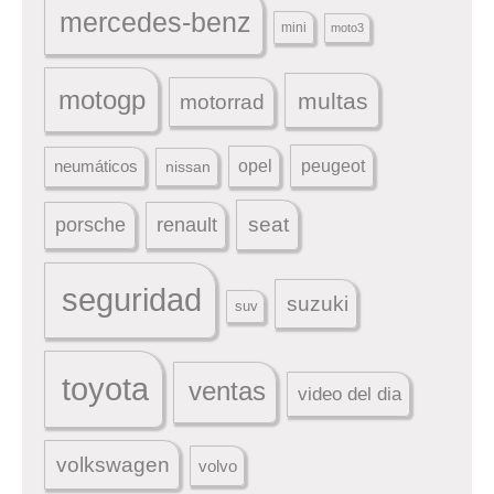
mercedes-benz
mini
moto3
motogp
multas
motorrad
peugeot
neumáticos
opel
nissan
seat
porsche
renault
seguridad
suzuki
suv
toyota
ventas
video del dia
volkswagen
volvo