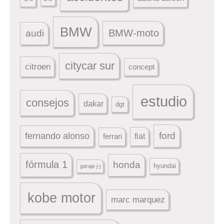
BMW
BMW-moto
audi
citycar sur
citroen
concept
estudio
consejos
dakar
dgt
ford
fernando alonso
ferrari
fiat
fórmula 1
honda
hyundai
garaje j-j
kobe motor
marc marquez