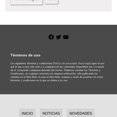
Facebook
Twitter
YouTube
Términos de uso
Los siguientes términos y condiciones
(Política de privacidad,
Aviso legal)
rigen el uso
que le das a este sitio web y a cualquiera de los contenidos disponibles por o a través
de el, incluyendo cualquiera derivado del mismo. Podemos cambiar los Términos y
Condiciones, en cualquier momento sin ninguna notificación, sólo publicando los
cambios en el Sitio Web. Al usar el Sitio Web, aceptas y estás de acuerdo con estos
términos y condiciones en lo que se refiere a su uso.
INICIO
NOTICIAS
NOVEDADES