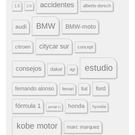
accidentes
alberto dorsch
1.6
2.0
BMW
BMW-moto
audi
citycar sur
citroen
concept
estudio
consejos
dakar
dgt
ford
fernando alonso
ferrari
fiat
fórmula 1
honda
hyundai
garaje j-j
kobe motor
marc marquez