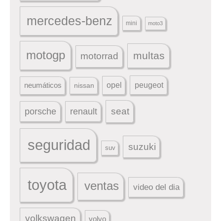
mercedes-benz
mini
moto3
motogp
multas
motorrad
peugeot
neumáticos
opel
nissan
seat
porsche
renault
seguridad
suzuki
suv
toyota
ventas
video del dia
volkswagen
volvo